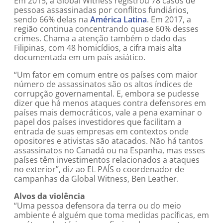
Em 2015, a Global Witness registrou 78 casos de
pessoas assassinadas por conflitos fundiários,
sendo 66% delas na
América Latina
. Em 2017, a
região continua concentrando quase 60% desses
crimes. Chama a atenção também o dado das
Filipinas, com 48 homicídios, a cifra mais alta
documentada em um país asiático.
“Um fator em comum entre os países com maior
número de assassinatos são os altos índices de
corrupção governamental. E, embora se pudesse
dizer que há menos ataques contra defensores em
países mais democráticos, vale a pena examinar o
papel dos países investidores que facilitam a
entrada de suas empresas em contextos onde
opositores e ativistas são atacados. Não há tantos
assassinatos no Canadá ou na Espanha, mas esses
países têm investimentos relacionados a ataques
no exterior”, diz ao EL PAÍS o coordenador de
campanhas da Global Witness, Ben Leather.
Alvos da violência
“Uma pessoa defensora da terra ou do meio
ambiente é alguém que toma medidas pacíficas, em