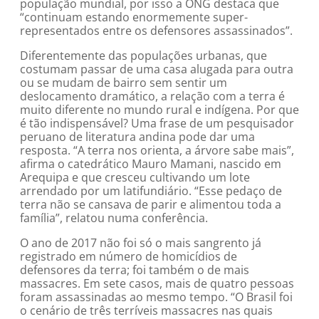
população mundial, por isso a ONG destaca que
“continuam estando enormemente super-
representados entre os defensores assassinados”.
Diferentemente das populações urbanas, que
costumam passar de uma casa alugada para outra
ou se mudam de bairro sem sentir um
deslocamento dramático, a relação com a terra é
muito diferente no mundo rural e indígena. Por que
é tão indispensável? Uma frase de um pesquisador
peruano de literatura andina pode dar uma
resposta. “A terra nos orienta, a árvore sabe mais”,
afirma o catedrático Mauro Mamani, nascido em
Arequipa e que cresceu cultivando um lote
arrendado por um latifundiário. “Esse pedaço de
terra não se cansava de parir e alimentou toda a
família”, relatou numa conferência.
O ano de 2017 não foi só o mais sangrento já
registrado em número de homicídios de
defensores da terra; foi também o de mais
massacres. Em sete casos, mais de quatro pessoas
foram assassinadas ao mesmo tempo. “O Brasil foi
o cenário de três terríveis massacres nas quais