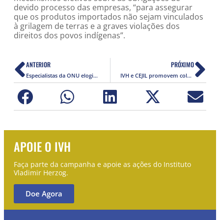
devido processo das empresas, “para assegurar
que os produtos importados não sejam vinculados
à grilagem de terras e a graves violações dos
direitos dos povos indígenas”.
ANTERIOR
PRÓXIMO
Especialistas da ONU elogiam decisão de corte regional sobre caso Vladimir Herzog
IVH e CEJIL promovem coletiva de imprensa sobre o caso Herzog
APOIE O IVH
Faça parte da campanha e apoie as ações do Instituto
Vladimir Herzog.
Doe Agora