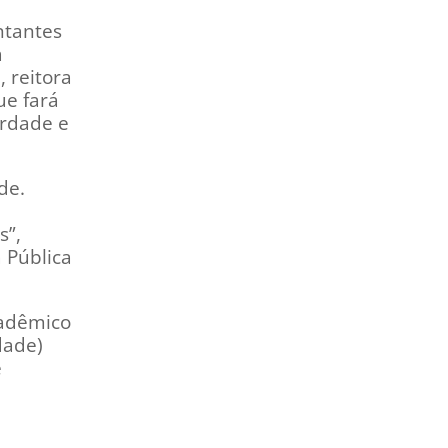
ntantes
á
 reitora
ue fará
erdade e
de.
s”,
 Pública
cadêmico
dade)
e