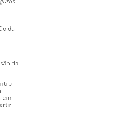
iguras
ção da
asão da
entro
a
ia em
rtir