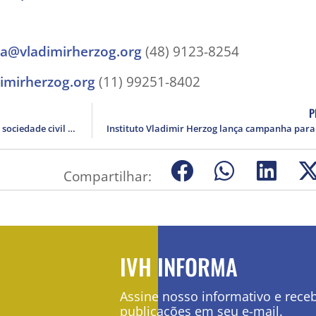
sa@vladimirherzog.org
(48) 9123-8254
imirherzog.org
(11) 99251-8402
P
Evento em Nova York debate papel da sociedade civil contra atos antidemocráticos no Brasil
Compartilhar:
IVH INFORMA
Assine nosso informativo e rece
publicações em seu e-mail.