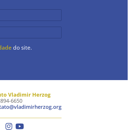
idade
do site.
uto Vladimir Herzog
2894-6650
tato@vladimirherzog.org