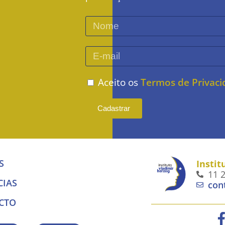
Aceito os
Termos de Privac
Cadastrar
S
Instit
11 
CIAS
con
CTO