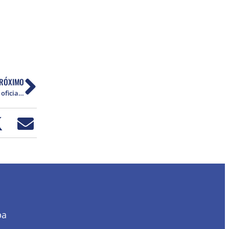
RÓXIMO
Instituto Vladimir Herzog lança campanha para oficializar 25 de outubro como Dia Nacional da Democracia
ba