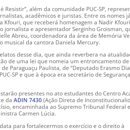
 é Resistir”, além da comunidade PUC-SP, represe
jornalistas, acadêmicos e juristas. Entre os nomes j
a Kfouri, que receberá homenagem a Nadir Kfouri,
o jornalista e apresentador Serginho Groisman, q
ielle Abreu, coordenadora da área de Memória V
ão musical da cantora Daniela Mercury.
elatos desse dia, que ainda reverbera na atualida
ção de uma lei que nomeia um entroncamento de
e de Paraguaçu Paulista, de “Deputado Erasmo Dia
PUC-SP e que à época era secretário de Segurança
estarão presentes no ato estudantes do Centro A
te da
ADIN 7430
(Ação Direta de Inconstitucionali
rcísio, encaminhada ao Supremo Tribunal Federal 
ministra Carmen Lúcia.
data para fortalecermos o exercício e o direito à