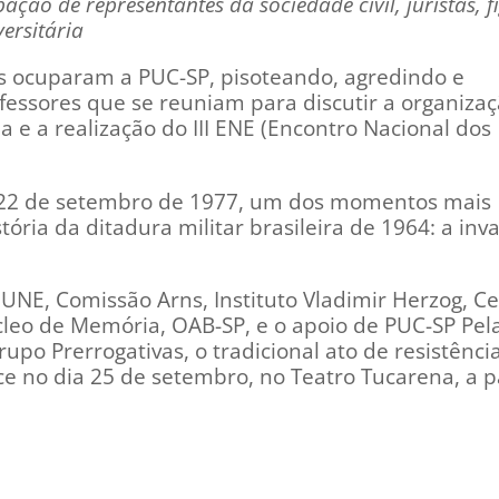
pação de representantes da sociedade civil, juristas, f
ersitária
res ocuparam a PUC-SP, pisoteando, agredindo e
essores que se reuniam para discutir a organiza
 e a realização do III ENE (Encontro Nacional dos
e 22 de setembro de 1977, um dos momentos mais
stória da ditadura militar brasileira de 1964: a inv
UNE, Comissão Arns, Instituto Vladimir Herzog, C
leo de Memória, OAB-SP, e o apoio de PUC-SP Pel
po Prerrogativas, o tradicional ato de resistênc
e no dia 25 de setembro, no Teatro Tucarena, a pa