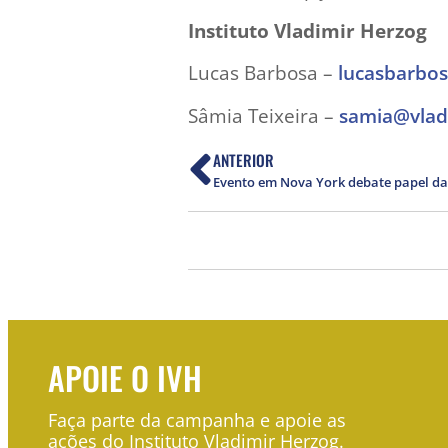
Instituto Vladimir Herzog
Lucas Barbosa –
lucasbarbo
Sâmia Teixeira –
samia@vlad
ANTERIOR
APOIE O IVH
Faça parte da campanha e apoie as
ações do Instituto Vladimir Herzog.