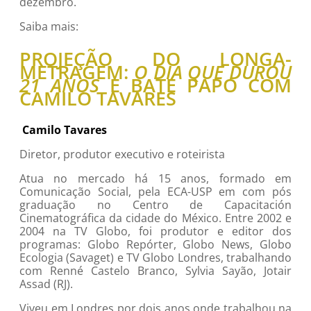
dezembro.
Saiba mais:
PROJEÇÃO DO LONGA-
METRAGEM:
O DIA QUE DUROU
21 ANOS
E BATE PAPO COM
CAMILO TAVARES
Camilo Tavares
Diretor, produtor executivo e roteirista
Atua no mercado há 15 anos, formado em
Comunicação Social, pela ECA-USP em com pós
graduação no Centro de Capacitación
Cinematográfica da cidade do México. Entre 2002 e
2004 na TV Globo, foi produtor e editor dos
programas: Globo Repórter, Globo News, Globo
Ecologia (Savaget) e TV Globo Londres, trabalhando
com Renné Castelo Branco, Sylvia Sayão, Jotair
Assad (RJ).
Viveu em Londres por dois anos onde trabalhou na