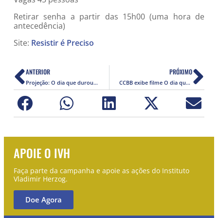
Retirar senha a partir das 15h00 (uma hora de
antecedência)
Site:
Resistir é Preciso
ANTERIOR
PRÓXIMO
Projeção: O dia que durou 21 anos (2012)
CCBB exibe filme O dia que durou 21 anos e recebe Miriam Leitão para debate em eventos que discutem a história recente do País (2013)
APOIE O IVH
Faça parte da campanha e apoie as ações do Instituto
Vladimir Herzog.
Doe Agora