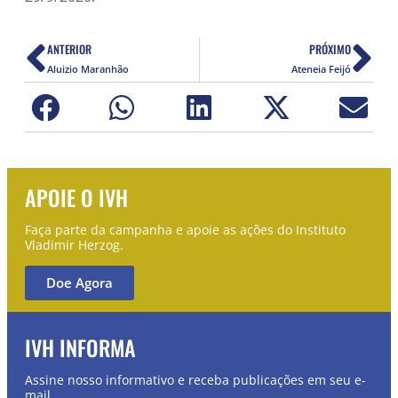
ANTERIOR
PRÓXIMO
Aluizio Maranhão
Ateneia Feijó
APOIE O IVH
Faça parte da campanha e apoie as ações do Instituto
Vladimir Herzog.
Doe Agora
IVH INFORMA
Assine nosso informativo e receba publicações em seu e-
mail.