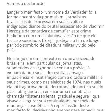
Vamos à declaração:
Lançar o manifesto “Em Nome da Verdade” foi a
forma encontrada por mais mil jornalistas
brasileiros de expressarem sua revolta e
indignação diante do brutal assassinato de Vladimir
Herzog e da tentativa de camuflar este crime
hediondo com uma caluniosa versão de que ele
teria se suicidado. E exigir justiça e o fim do longo
período sombrio de ditadura militar vivido pelo
país.
Ele surgiu em um contexto em que a sociedade
brasileira, e em particular os jornalistas,
submetidos a vergonhosa censura prévia, já
vinham dando sinais de revolta, cansaço,
impaciência e insatisfação com a ditadura militar e
seus crimes, como nas eleições de 1974, nas quais
ela foi fragorosamente derrotada, de norte a sul do
país, obrigando-a a ensaiar uma manobra, a
chamada “distensão lenta, gradual e segura”, que
visava assegurar sua continuidade por meio de
mudanças cosméticas. A repercussão deste
manifesto foi decisiva não apenas para impedir que