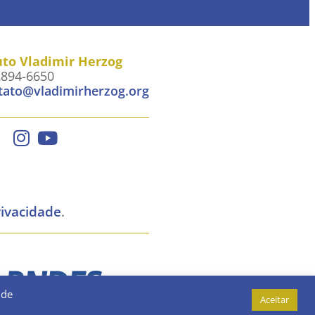
uto Vladimir Herzog
2894-6650
tato@vladimirherzog.org
rivacidade
.
 de
Aceitar