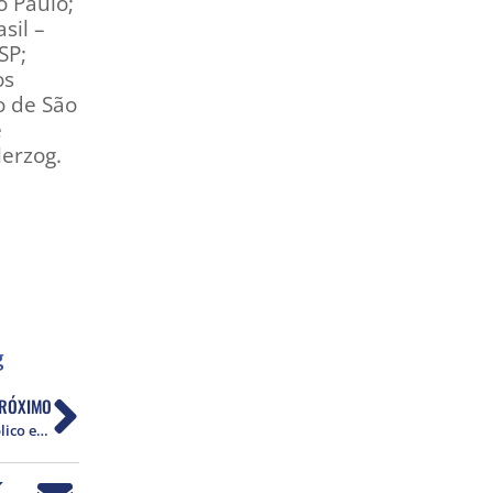
o Paulo;
sil –
SP;
os
o de São
e
Herzog.
g
RÓXIMO
Wladimir Pomar será homenageado em ato público em São Paulo