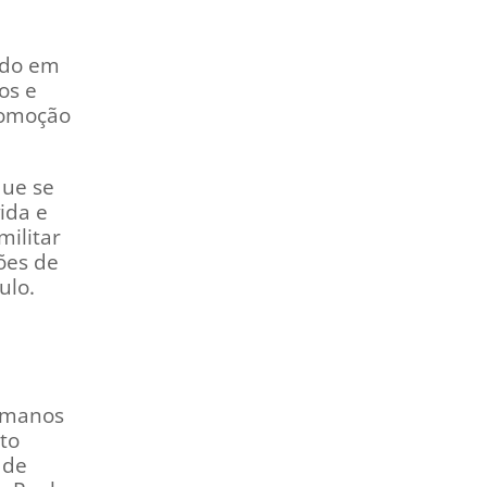
uído em
os e
romoção
que se
ida e
militar
ões de
ulo.
Humanos
to
 de