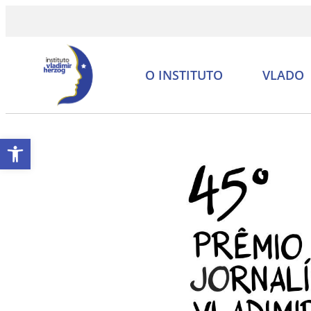
O INSTITUTO
VLADO
Abrir a barra de ferramentas