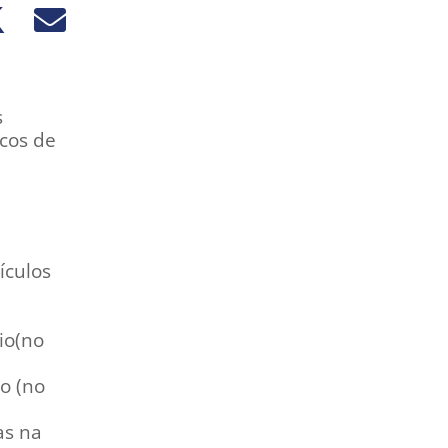
s
icos de
o
ículos
io(no
o (no
as na