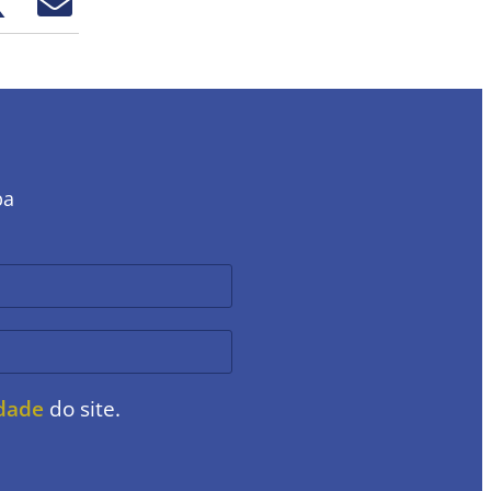
ba
idade
do site.