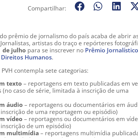
Compartilhar:
ado prêmio de jornalismo do país acaba de abrir a
Jornalistas, artistas do traço e repórteres fotográf
 de julho
para se inscrever no
Prêmio Jornalístic
e Direitos Humanos
.
 PVH contempla sete categorias:
em texto
– reportagens em texto publicadas em ve
 (no caso de série, limitada à inscrição de uma
em áudio
– reportagens ou documentários em áud
à inscrição de uma reportagem ou episódio)
em vídeo
– reportagens ou documentários em víde
à inscrição de um episódio)
em multimídia
– reportagens multimídia publicad