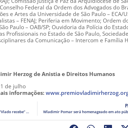
RAJI; Comissão Justiça e Paz da Arquidiocese de Sã
Conselho Federal da Ordem dos Advogados do Bra
es e Artes da Universidade de São Paulo – ECA/U
alistas – FENAJ; Periferia em Movimento; Ordem d
São Paulo – OAB/SP; Ouvidoria da Polícia do Estad
tas Profissionais no Estado de São Paulo, Sociedad
isciplinares da Comunicação – Intercom e Família 
dimir Herzog de Anistia e Direitos Humanos
1 de julho
ais informações:
www.premiovladimirherzog.or
P
EMEF Vladimir Herzog inaugura obra “Vlado recebe” neste sábado (1º)