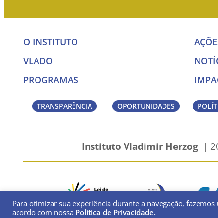
O INSTITUTO
AÇÕE
VLADO
NOTÍ
PROGRAMAS
IMPA
TRANSPARÊNCIA
OPORTUNIDADES
POLÍT
Instituto Vladimir Herzog
| 20
Para otimizar sua experiência durante a navegação, fazemos 
acordo com nossa
Política de Privacidade.