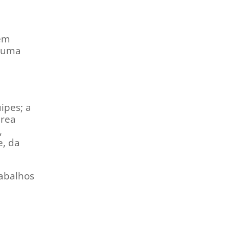
 em
e uma
ipes; a
área
,
e, da
rabalhos