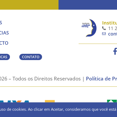
S
Instit
11 
CIAS
con
CTO
ICAS
CONTATO
26 – Todos os Direitos Reservados |
Política de P
uso de cookies. Ao clicar em Aceitar, consideramos que você está