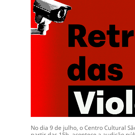
No dia 9 de julho, o Centro Cultural 
partir das 15h, acontece a audição pú