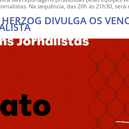
ornalistas. Na sequência, das 20h às 21h30, será r
R HERZOG DIVULGA OS VEN
ALISTA