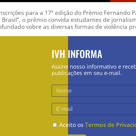
 inscrições para a 17ª edição do Prêmio Fernando P
 Brasil”, o prêmio convida estudantes de jornalis
undado sobre as diversas formas de violência pr
IVH INFORMA
Assine nosso informativo e rece
publicações em seu e-mail.
Aceito os
Termos de Privac