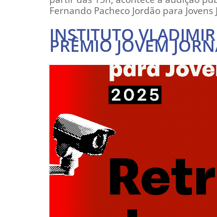
Fernando Pacheco Jordão para Jovens J
INSTITUTO VLADIMI
PRÊMIO JOVEM JORN