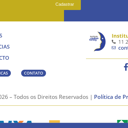
Cadastrar
S
Instit
11 
CIAS
con
CTO
ICAS
CONTATO
26 – Todos os Direitos Reservados |
Política de P