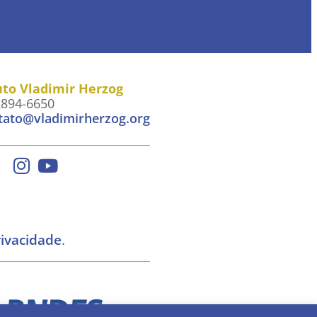
uto Vladimir Herzog
2894-6650
tato@vladimirherzog.org
rivacidade
.