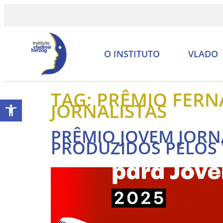
O INSTITUTO
VLADO
TAG:
PRÊMIO FERN
Abrir a barra de ferramentas
JORNALISTAS
PRÊMIO JOVEM JORN
PRODUZIDOS PELOS 