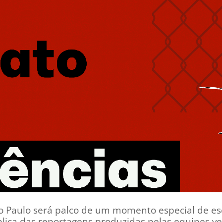
São Paulo será palco de um momento especial de e
blica das reportagens produzidas pelas equipes v