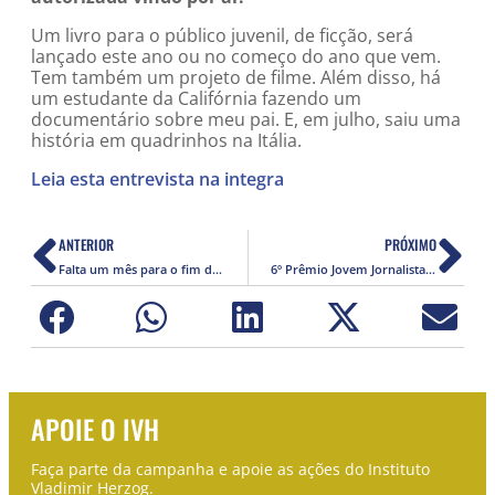
Um livro para o público juvenil, de ficção, será
lançado este ano ou no começo do ano que vem.
Tem também um projeto de filme. Além disso, há
um estudante da Califórnia fazendo um
documentário sobre meu pai. E, em julho, saiu uma
história em quadrinhos na Itália.
Leia esta entrevista na integra
ANTERIOR
PRÓXIMO
Falta um mês para o fim das inscrições do 2º Prêmio Municipal de Educação em Direitos Humanos. Inscreva o seu projeto
6º Prêmio Jovem Jornalista Fernando Pacheco Jordão
APOIE O IVH
Faça parte da campanha e apoie as ações do Instituto
Vladimir Herzog.