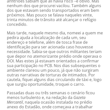
anfitriões sabiam que ali havia risco –é óbvio. Mas
nenhum dos que procurei vacilou. Também alguns
dos que estavam sendo transportados eram bem
próximos. Mas pouco se falava naqueles vinte,
trinta minutos de trânsito até alcançar o refúgio
concedido.
Mais tarde, naquele mesmo dia, nomeei a quem me
pedira ajuda a localização de cada um, seu
endereço e telefone, além de tosca frase de
identificação para ser acionada caso houvesse
necessidade. Sabia-se que outros militantes teriam
que depor no atemorizante prédio onde operava o
DOI. Mas estes já estavam orientados a confirmar
sua participação no PCB. Nos dias subsequentes o
ambiente clareou um pouco, já que não surgiram
outras narrativas de torturas de intimados. Por
cautela, fiquei alguns dias circulando de táxi e, logo
que surgiu oportunidade, troquei o carro.
Passadas duas ou três semanas o cenário ficou
menos turbulento e, na redação da
Gazeta
Mercantil
, naquela ocasião instalada no prédio
anexo do Estadão, onde começava a trabalhar