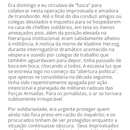
Era domingo e eu circulava de “fusca” para
colaborar nesta operação improvisada e amadora
de transbordo. Até o final do dia conduzi amigos ou
colegas desolados e inquietos para se hospedarem
na casa de chefões solidários, em tese os menos
ameaçados pois, além da posição elevada na
hierarquia institucional, eram sabidamente alheios
à militância. A notícia da morte de Vladimir Herzog,
durante interrogatório dramático acontecido na
véspera e ouvido por colegas de trabalho que
também aguardavam para depor, tinha passado de
boca em boca, chocando a todos. A escassa luz que
se entrevia logo no começo da “abertura política”,
que apenas se consolidaria na década seguinte,
tinha sido repentinamente apagada por ação
intencional e planejada de militares radicais das
Forças Armadas. Para os jornalistas, o ar se tornara
subitamente irrespirável.
Por solidariedade, era urgente proteger quem
ainda não fora preso em razão do inquérito; e os
procurados tinham de ser protegidos enquanto a
situação continuasse obscura. Seus improvisados