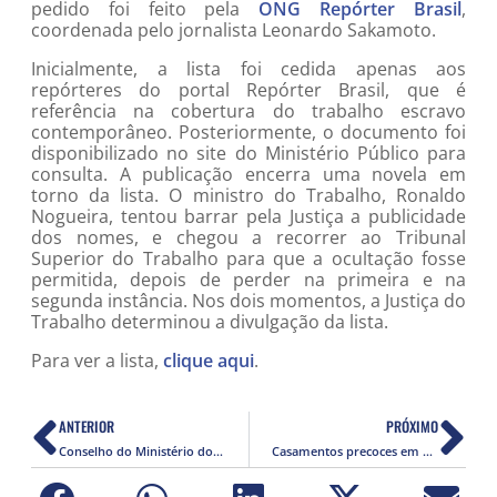
pedido foi feito pela
ONG Repórter Brasil
,
coordenada pelo jornalista Leonardo Sakamoto.
Inicialmente, a lista foi cedida apenas aos
repórteres do portal Repórter Brasil, que é
referência na cobertura do trabalho escravo
contemporâneo. Posteriormente, o documento foi
disponibilizado no site do Ministério Público para
consulta. A publicação encerra uma novela em
torno da lista. O ministro do Trabalho, Ronaldo
Nogueira, tentou barrar pela Justiça a publicidade
dos nomes, e chegou a recorrer ao Tribunal
Superior do Trabalho para que a ocultação fosse
permitida, depois de perder na primeira e na
segunda instância. Nos dois momentos, a Justiça do
Trabalho determinou a divulgação da lista.
Para ver a lista,
clique aqui
.
ANTERIOR
PRÓXIMO
Conselho do Ministério dos Direitos Humanos cobra divulgação da lista suja do trabalho escravo
Casamentos precoces em Moçambique configuram grave violação dos direitos humanos, diz Unicef